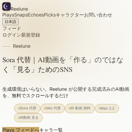
Reelune
Plays
Snaps
Echoes
Picks
キャラクター
お問い合わせ
日本語
フィード
ログイン
新規登録
Reelune
Sora 代替｜AI動画を「作る」のではな
く「見る」ためのSNS
生成環境はいらない。Reelune が公開する完成済みのAI動画
を、無料でスクロールするだけ
Sora 代替
Veo 代替
AI 動画 無料
Wan 2.2
AI動画 見る
Plays フィードへ
キャラ一覧