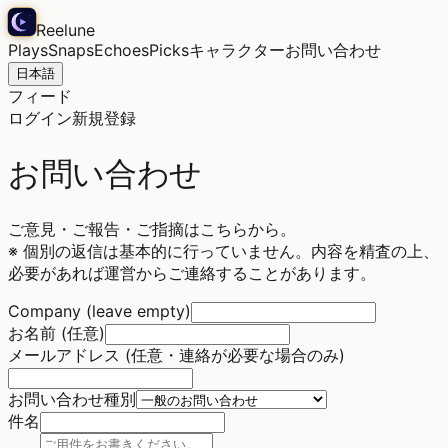
Reelune
Plays
Snaps
Echoes
Picks
キャラクター
お問い合わせ
日本語
フィード
ログイン
新規登録
お問い合わせ
ご意見・ご報告・ご指摘はこちらから。
※ 個別の返信は基本的に行っていません。内容を精査の上、
必要があれば運営からご連絡することがあります。
Company (leave empty)
お名前 (任意)
メールアドレス (任意・連絡が必要な場合のみ)
お問い合わせ種別
件名