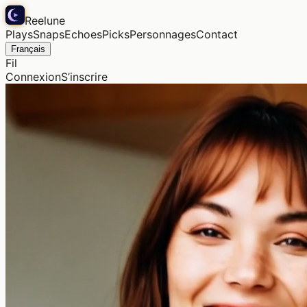
Reelune
Plays
Snaps
Echoes
Picks
Personnages
Contact
Français
Fil
Connexion
S’inscrire