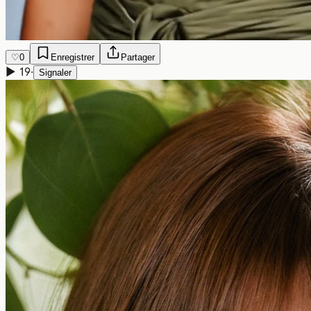
♡
0
Enregistrer
Partager
▶
19
·
Signaler