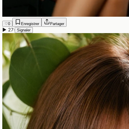
♡
0
Enregistrer
Partager
▶
27
·
Signaler