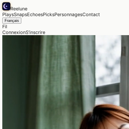
Reelune
Plays
Snaps
Echoes
Picks
Personnages
Contact
Français
Fil
Connexion
S’inscrire