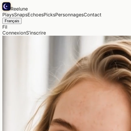
Reelune
Plays
Snaps
Echoes
Picks
Personnages
Contact
Français
Fil
Connexion
S’inscrire