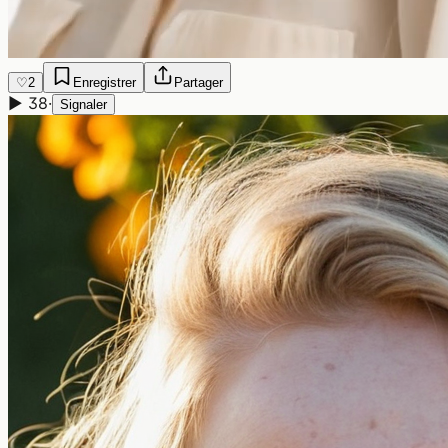
♡
2
Enregistrer
Partager
▶
38
·
Signaler