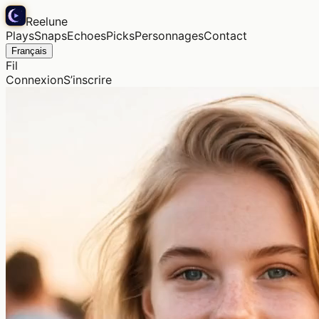
Reelune
Plays
Snaps
Echoes
Picks
Personnages
Contact
Français
Fil
Connexion
S’inscrire