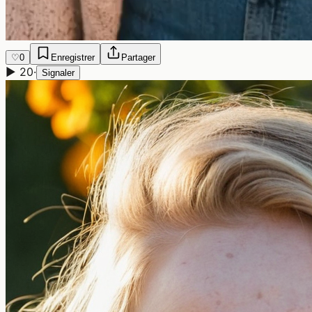
♡
0
Enregistrer
Partager
▶
20
·
Signaler