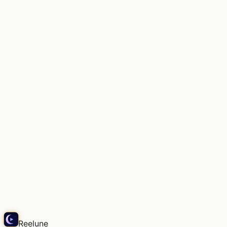
Quelques bobines de film, que vais-je en extraire ?
Echo
Reelune