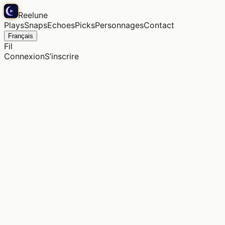
Reelune
Plays
Snaps
Echoes
Picks
Personnages
Contact
Français
Fil
Connexion
S’inscrire