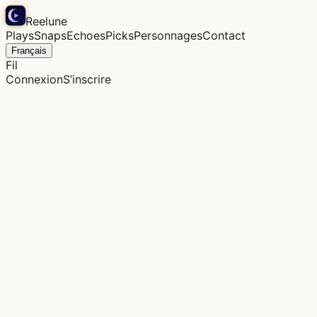
Reelune
Plays
Snaps
Echoes
Picks
Personnages
Contact
Français
Fil
Connexion
S’inscrire