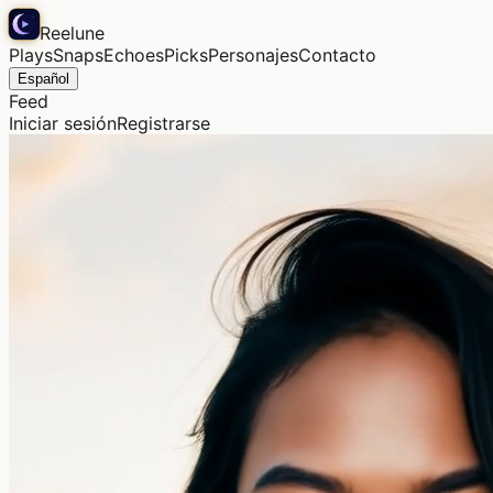
Reelune
Plays
Snaps
Echoes
Picks
Personajes
Contacto
Español
Feed
Iniciar sesión
Registrarse