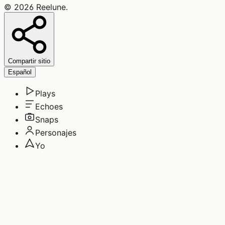
©
2026
Reelune
.
Compartir sitio
Español
Plays
Echoes
Snaps
Personajes
Yo