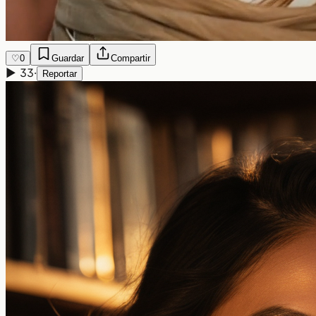
♡
0
Guardar
Compartir
▶
33
·
Reportar