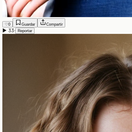
♡
0
Guardar
Compartir
▶
33
·
Reportar