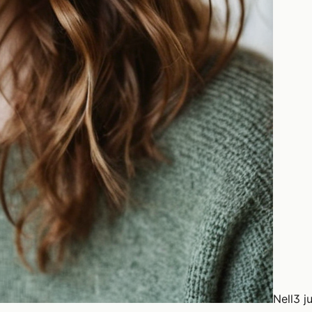
Nell
3 j