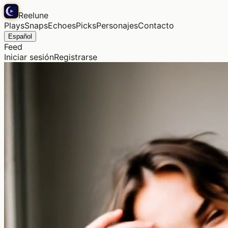
Reelune
Plays
Snaps
Echoes
Picks
Personajes
Contacto
Español
Feed
Iniciar sesión
Registrarse