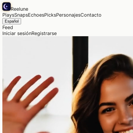
Reelune
Plays
Snaps
Echoes
Picks
Personajes
Contacto
Español
Feed
Iniciar sesión
Registrarse