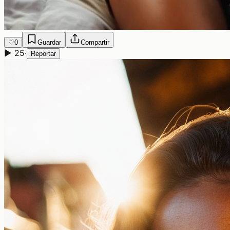
♡
0
Guardar
Compartir
▶
25
·
Reportar