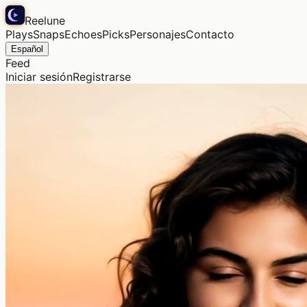
Reelune
Plays
Snaps
Echoes
Picks
Personajes
Contacto
Español
Feed
Iniciar sesión
Registrarse