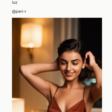
luz
@
peri-r