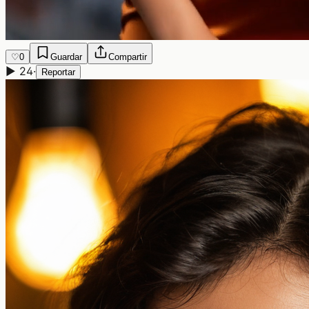
♡
0
Guardar
Compartir
▶
24
·
Reportar