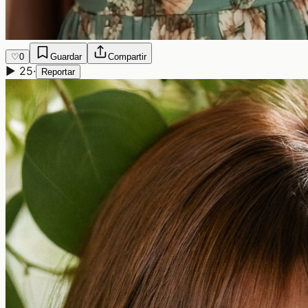
♡
0
Guardar
Compartir
▶
25
·
Reportar