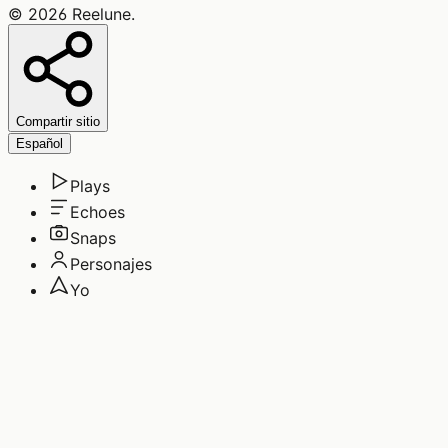
©
2026
Reelune
.
Compartir sitio
Español
Plays
Echoes
Snaps
Personajes
Yo