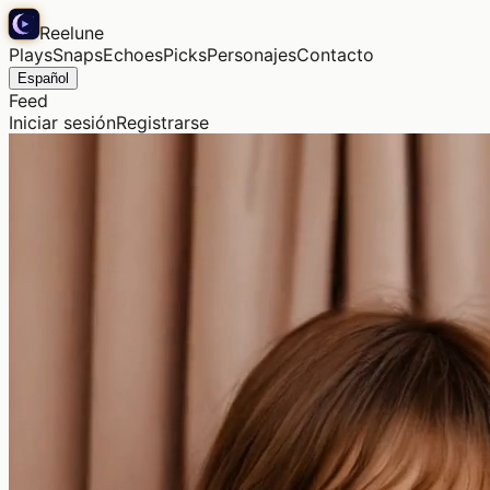
Reelune
Plays
Snaps
Echoes
Picks
Personajes
Contacto
Español
Feed
Iniciar sesión
Registrarse