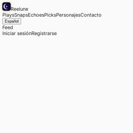
Reelune
Plays
Snaps
Echoes
Picks
Personajes
Contacto
Español
Feed
Iniciar sesión
Registrarse