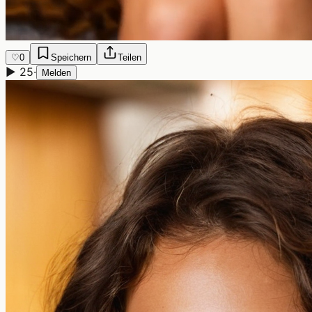
♡
0
Speichern
Teilen
▶
25
·
Melden