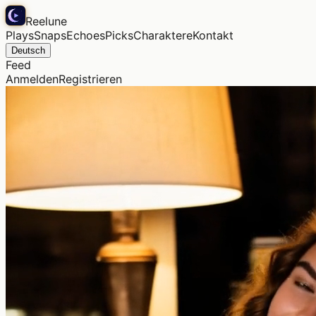
Reelune
Plays
Snaps
Echoes
Picks
Charaktere
Kontakt
Deutsch
Feed
Anmelden
Registrieren