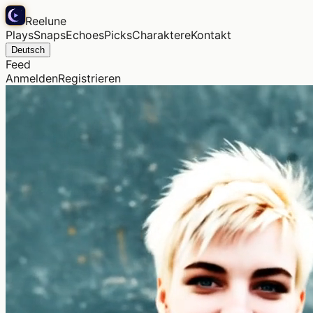
Reelune
Plays
Snaps
Echoes
Picks
Charaktere
Kontakt
Deutsch
Feed
Anmelden
Registrieren