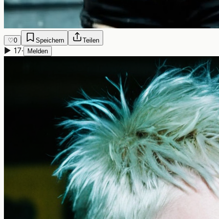
♡
0
Speichern
Teilen
▶
17
·
Melden