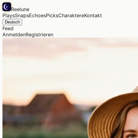
Reelune
Plays
Snaps
Echoes
Picks
Charaktere
Kontakt
Deutsch
Feed
Anmelden
Registrieren