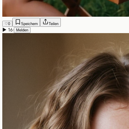
♡
0
Speichern
Teilen
▶
16
·
Melden