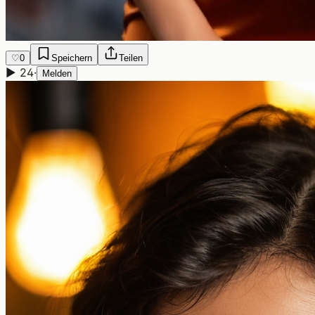
♡
0
Speichern
Teilen
▶
24
·
Melden