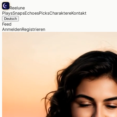
Reelune
Plays
Snaps
Echoes
Picks
Charaktere
Kontakt
Deutsch
Feed
Anmelden
Registrieren