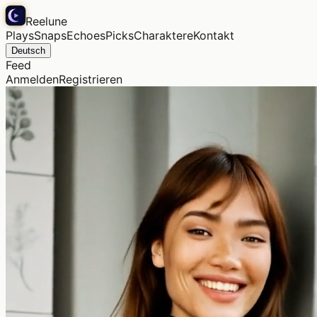
Reelune
Plays
Snaps
Echoes
Picks
Charaktere
Kontakt
Deutsch
Feed
Anmelden
Registrieren