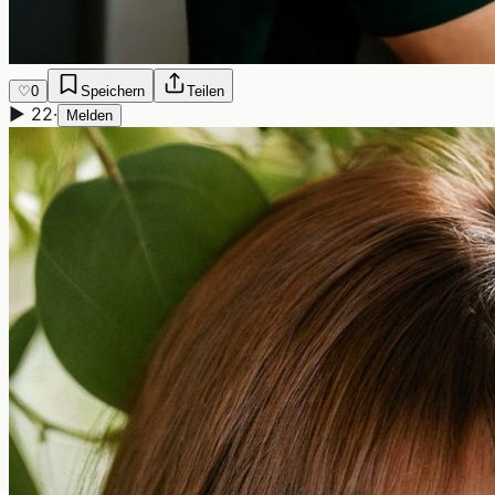
♡
0
Speichern
Teilen
▶
22
·
Melden