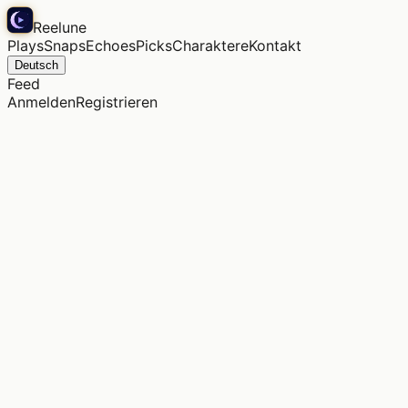
Reelune
Plays
Snaps
Echoes
Picks
Charaktere
Kontakt
Deutsch
Feed
Anmelden
Registrieren