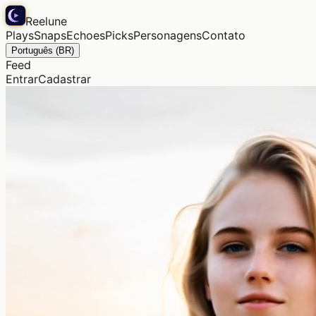
Reelune
Plays
Snaps
Echoes
Picks
Personagens
Contato
Português (BR)
Feed
Entrar
Cadastrar