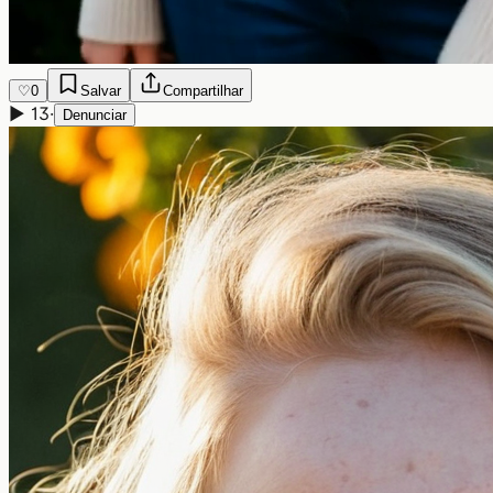
♡
0
Salvar
Compartilhar
▶
13
·
Denunciar