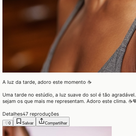
A luz da tarde, adoro este momento ☕
Uma tarde no estúdio, a luz suave do sol é tão agradáv
sejam os que mais me representam. Adoro este clima. ☕🤎
Detalhes
47 reproduções
♡
0
Salvar
Compartilhar