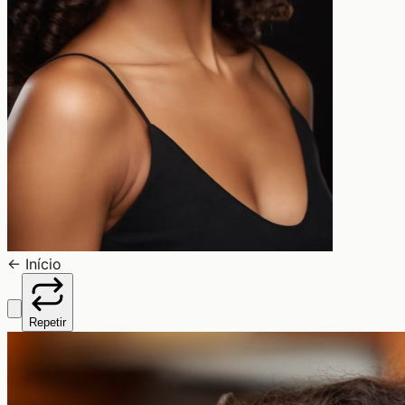
←
Início
Repetir