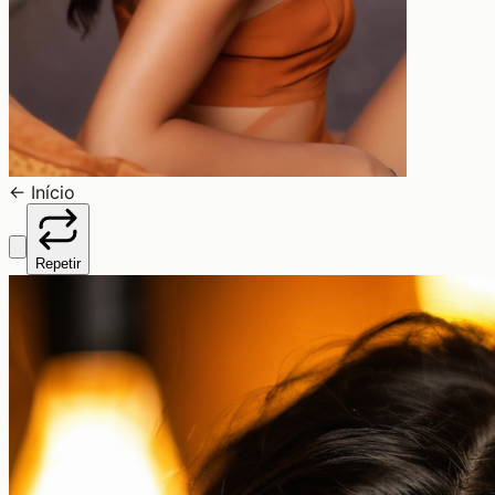
←
Início
Repetir