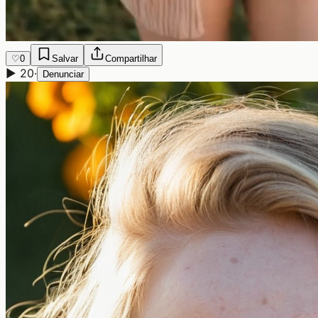
♡
0
Salvar
Compartilhar
▶
20
·
Denunciar