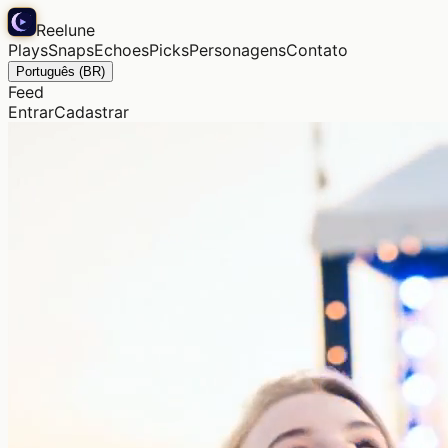
Reelune
Plays
Snaps
Echoes
Picks
Personagens
Contato
Português (BR)
Feed
Entrar
Cadastrar