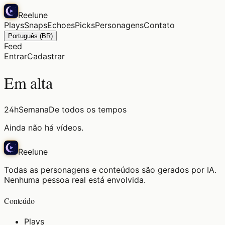
Reelune
Plays
Snaps
Echoes
Picks
Personagens
Contato
Português (BR)
Feed
Entrar
Cadastrar
Em alta
24h
Semana
De todos os tempos
Ainda não há vídeos.
Reelune
Todas as personagens e conteúdos são gerados por IA.
Nenhuma pessoa real está envolvida.
Conteúdo
Plays