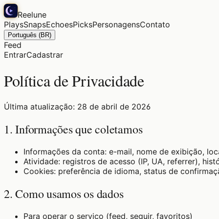
Reelune
Plays
Snaps
Echoes
Picks
Personagens
Contato
Português (BR)
Feed
Entrar
Cadastrar
Política de Privacidade
Última atualização: 28 de abril de 2026
1. Informações que coletamos
Informações da conta: e-mail, nome de exibição, loc
Atividade: registros de acesso (IP, UA, referrer), hi
Cookies: preferência de idioma, status de confirma
2. Como usamos os dados
Para operar o serviço (feed, seguir, favoritos)