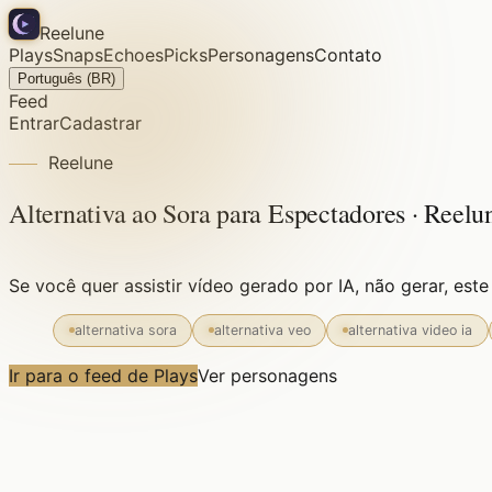
Reelune
Plays
Snaps
Echoes
Picks
Personagens
Contato
Português (BR)
Feed
Entrar
Cadastrar
Reelune
Alternativa ao Sora para Espectadores · Reel
Se você quer assistir vídeo gerado por IA, não gerar, este 
alternativa sora
alternativa veo
alternativa video ia
Ir para o feed de Plays
Ver personagens
Grátis para sempre
Sem cadastro