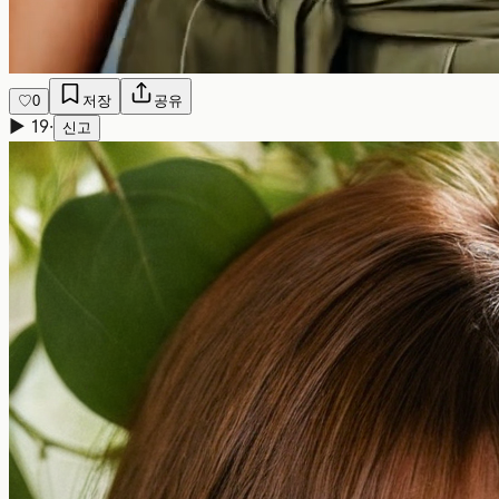
♡
0
저장
공유
▶
19
·
신고