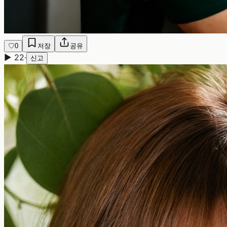
♡
0
저장
공유
▶
22
·
신고