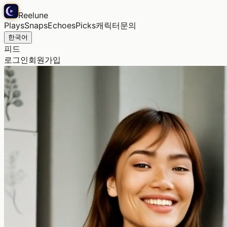
Reelune
Plays
Snaps
Echoes
Picks
캐릭터
문의
한국어
피드
로그인
회원가입