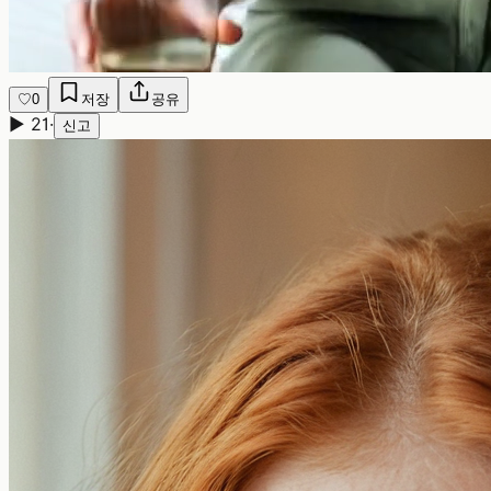
♡
0
저장
공유
▶
21
·
신고