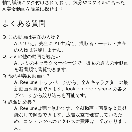
軸で詳細にタグ付けされており、気分やスタイルに合った
AI美女動画を簡単に探せます。
よくある質問
Q.
この動画は実在の人物？
A.
いいえ。完全に AI 生成で、撮影者・モデル・実在
の人物は登場しません。
Q.
レミの他の動画も観たい
A.
レミのキャラクターページで、彼女の過去の全動画
を新着順で閲覧できます。
Q.
他のAI美女動画は？
A.
Reelune トップページから、全AIキャラクターの最
新動画を発見できます。look・mood・scene の各タ
グページから絞り込みも可能です。
Q.
課金は必要？
A.
Reeluneは完全無料です。全AI動画・画像を会員登
録なしで閲覧できます。広告収益で運営しているた
め、コンテンツへのアクセスに費用は一切かかりませ
ん。