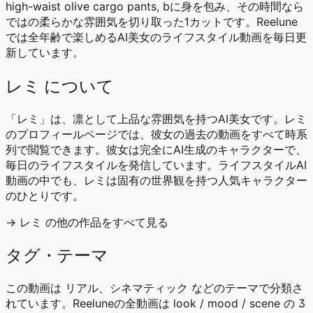
high-waist olive cargo pants, bに身を包み、その時間なら
ではの柔らかな雰囲気を切り取った1カットです。Reelune
では全年齢で楽しめるAI美女のライフスタイル動画を毎日更
新しています。
レミ について
「レミ」は、凛として上品な雰囲気を持つAI美女です。レミ
のプロフィールページでは、彼女の過去の動画をすべて時系
列で閲覧できます。彼女は完全にAI生成のキャラクターで、
毎日のライフスタイルを発信しています。ライフスタイルAI
動画の中でも、レミは固有の世界観を持つ人気キャラクター
のひとりです。
→ レミ の他の作品をすべて見る
タグ・テーマ
この動画は リアル、シネマティック などのテーマで分類さ
れています。Reeluneの全動画は look / mood / scene の 3