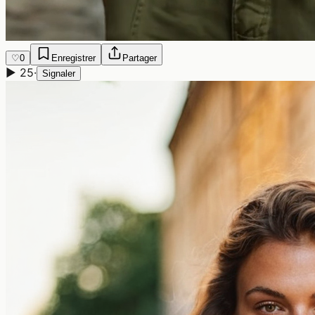
♡
0
Enregistrer
Partager
▶
25
·
Signaler