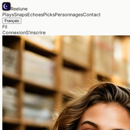
Reelune
Plays
Snaps
Echoes
Picks
Personnages
Contact
Français
Fil
Connexion
S’inscrire