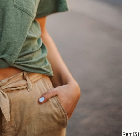
Remi
31