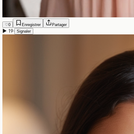
♡
0
Enregistrer
Partager
▶
19
·
Signaler