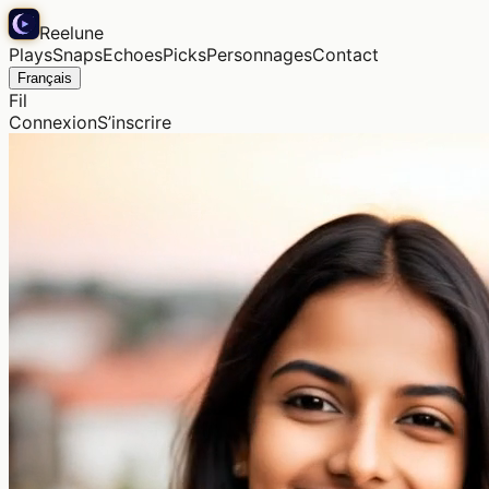
Reelune
Plays
Snaps
Echoes
Picks
Personnages
Contact
Français
Fil
Connexion
S’inscrire