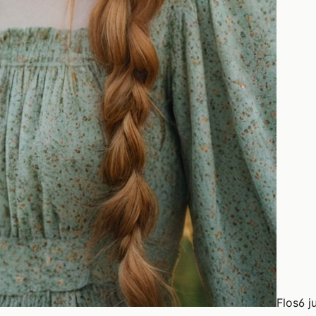
Flos
6 j