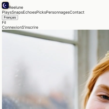
Reelune
Plays
Snaps
Echoes
Picks
Personnages
Contact
Français
Fil
Connexion
S’inscrire