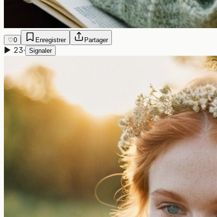
♡
0
Enregistrer
Partager
▶
23
·
Signaler