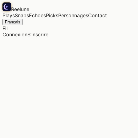
Reelune
Plays
Snaps
Echoes
Picks
Personnages
Contact
Français
Fil
Connexion
S’inscrire