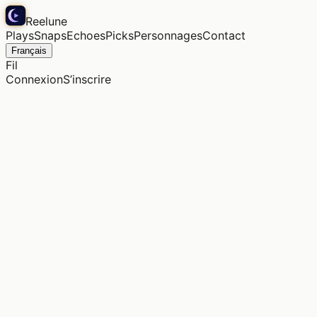
Reelune
Plays
Snaps
Echoes
Picks
Personnages
Contact
Français
Fil
Connexion
S’inscrire