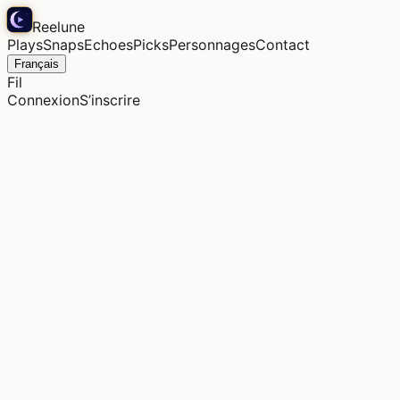
Reelune
Plays
Snaps
Echoes
Picks
Personnages
Contact
Français
Fil
Connexion
S’inscrire