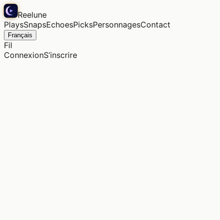
Reelune
Plays
Snaps
Echoes
Picks
Personnages
Contact
Français
Fil
Connexion
S’inscrire