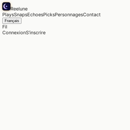
Reelune
Plays
Snaps
Echoes
Picks
Personnages
Contact
Français
Fil
Connexion
S’inscrire