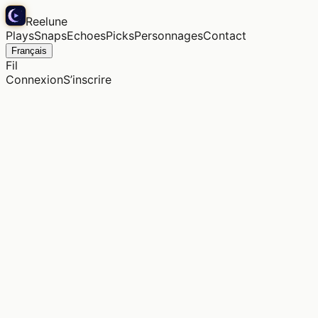
Reelune
Plays
Snaps
Echoes
Picks
Personnages
Contact
Français
Fil
Connexion
S’inscrire