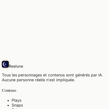
彼が尋ねたの。「また、そんな昔の楽譜を眺めてるの
かい？」…え
Echo
Reelune
Tous les personnages et contenus sont générés par IA.
Aucune personne réelle n'est impliquée.
Contenus
Plays
Snaps