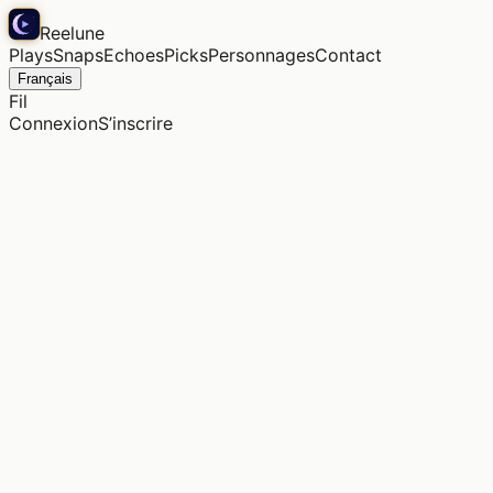
Reelune
Plays
Snaps
Echoes
Picks
Personnages
Contact
Français
Fil
Connexion
S’inscrire