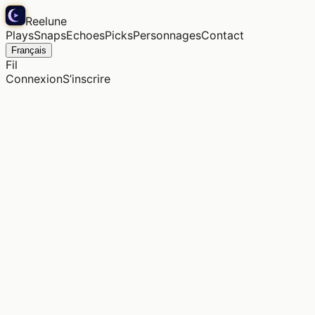
Reelune
Plays
Snaps
Echoes
Picks
Personnages
Contact
Français
Fil
Connexion
S’inscrire