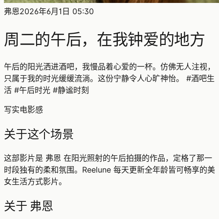
弗恩
2026年6月1日 05:30
周二的午后，在我钟爱的地方
午后的阳光洒进酒吧，我慢品着心爱的一杯。仿佛无人注视，
只属于我的时光缓缓流淌。这份宁静令人心旷神怡。 #酒吧生
活 #午后时光 #静谧时刻
写实
电影感
关于这个场景
这部影片是 弗恩 在阳光照射的午后拍摄的作品，定格了那一
时段独有的柔和氛围。Reelune 每天更新全年龄皆可畅享的美
女生活方式影片。
关于 弗恩