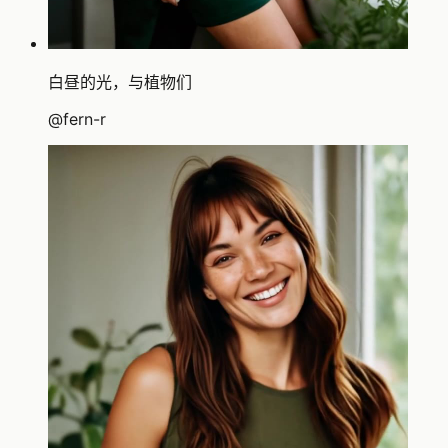
白昼的光，与植物们
@
fern-r