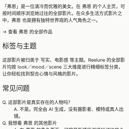
「弗恩」是一位清冷而优雅的美女。在 弗恩 的个人主页，可
按时间顺序浏览她过往的全部影片。在众多生活方式影片之
中，弗恩 也是拥有独特世界观的人气角色之一。
→ 查看 弗恩 的全部作品
标签与主题
这部影片被归类于 写实、电影感 等主题。Reelune 的全部影
片均按 look／mood／scene 三大维度进行精细标签分类，
让你轻松找到契合心情与风格的影片。
常见问题
Q.
这部影片是真实存在的人物吗？
A.
不是。完全由 AI 生成，没有摄影者、模特或真人出
镜。
Q.
我想看 弗恩 的其他影片