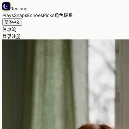
Reelune
Plays
Snaps
Echoes
Picks
角色
联系
简体中文
信息流
登录
注册