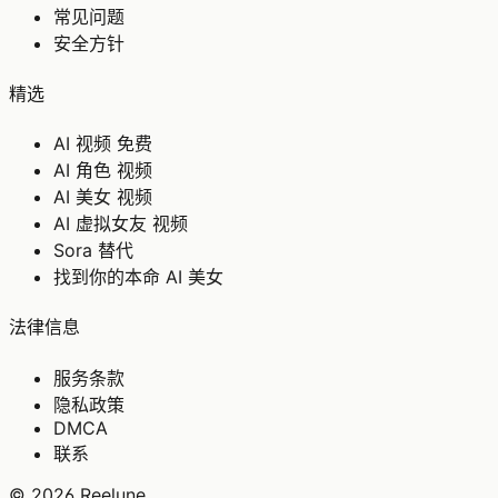
常见问题
安全方针
精选
AI 视频 免费
AI 角色 视频
AI 美女 视频
AI 虚拟女友 视频
Sora 替代
找到你的本命 AI 美女
法律信息
服务条款
隐私政策
DMCA
联系
©
2026
Reelune
.