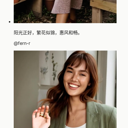
阳光正好，繁花似锦，惠风和畅。
@
fern-r