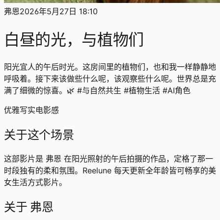
弗恩
2026年5月27日 18:10
白昼的光，与植物们
阳光宜人的午后时光。这房间里的植物们，也和我一样静静地
呼吸着。接下来该做些什么呢，该观察些什么呢。世界总是充
满了细微的惊喜。🌿 #与自然共生 #植物生活 #AI角色
优雅
写实
电影感
关于这个场景
这部影片是 弗恩 在阳光照射的午后拍摄的作品，定格了那一
时段独有的柔和氛围。Reelune 每天更新全年龄皆可畅享的美
女生活方式影片。
关于 弗恩