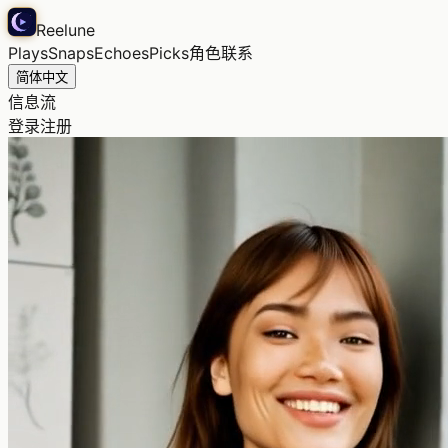
Reelune
Plays
Snaps
Echoes
Picks
角色
联系
简体中文
信息流
登录
注册