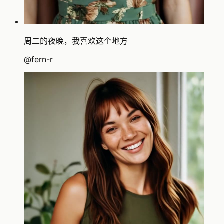
周二的夜晚，我喜欢这个地方
@
fern-r