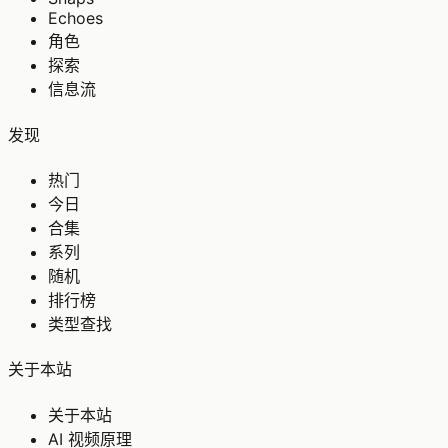
Echoes
角色
探索
信息流
发现
热门
今日
合集
系列
随机
排行榜
类型查找
关于本站
关于本站
AI 视频原理