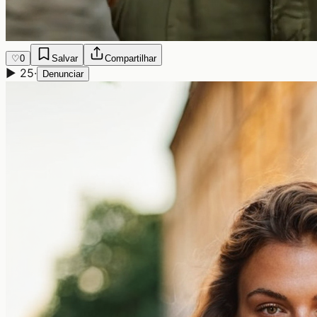
♡
0
Salvar
Compartilhar
▶
25
·
Denunciar