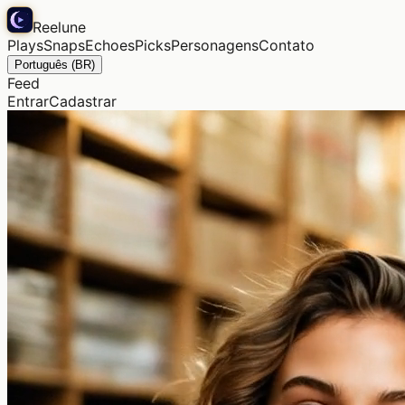
Reelune
Plays
Snaps
Echoes
Picks
Personagens
Contato
Português (BR)
Feed
Entrar
Cadastrar