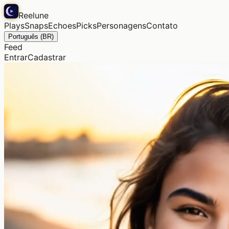
Reelune
Plays
Snaps
Echoes
Picks
Personagens
Contato
Português (BR)
Feed
Entrar
Cadastrar