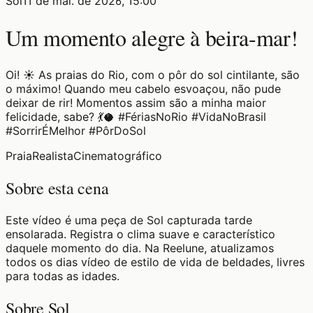
Sol
11 de mai. de 2026, 15:00
Um momento alegre à beira-mar!
Oi! ☀️ As praias do Rio, com o pôr do sol cintilante, são
o máximo! Quando meu cabelo esvoaçou, não pude
deixar de rir! Momentos assim são a minha maior
felicidade, sabe? 💃🥥 #FériasNoRio #VidaNoBrasil
#SorrirÉMelhor #PôrDoSol
Praia
Realista
Cinematográfico
Sobre esta cena
Este vídeo é uma peça de Sol capturada tarde
ensolarada. Registra o clima suave e característico
daquele momento do dia. Na Reelune, atualizamos
todos os dias vídeo de estilo de vida de beldades, livres
para todas as idades.
Sobre Sol