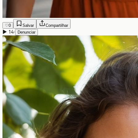
♡
0
Salvar
Compartilhar
▶
14
·
Denunciar