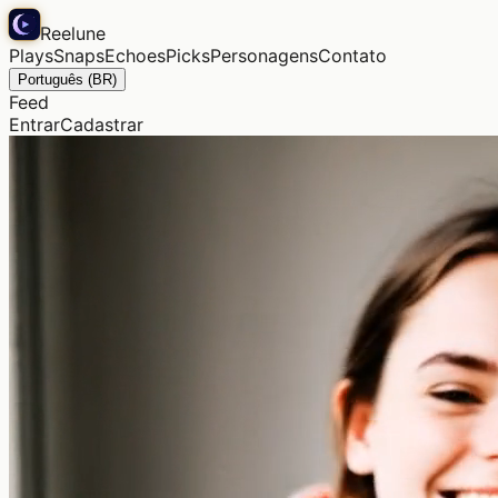
Reelune
Plays
Snaps
Echoes
Picks
Personagens
Contato
Português (BR)
Feed
Entrar
Cadastrar