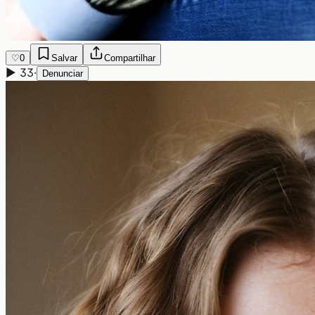
♡
0
Salvar
Compartilhar
▶
33
·
Denunciar