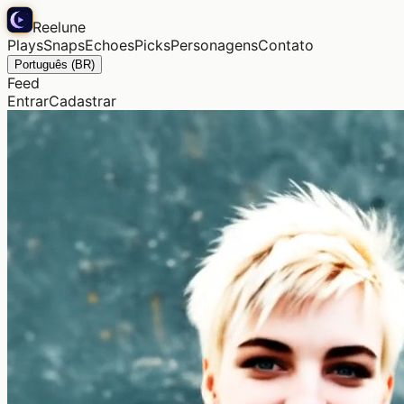
Reelune
Plays
Snaps
Echoes
Picks
Personagens
Contato
Português (BR)
Feed
Entrar
Cadastrar