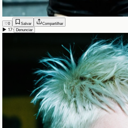
♡
0
Salvar
Compartilhar
▶
17
·
Denunciar