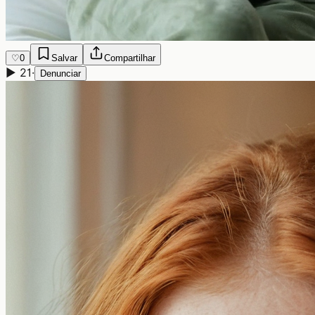
♡
0
Salvar
Compartilhar
▶
21
·
Denunciar