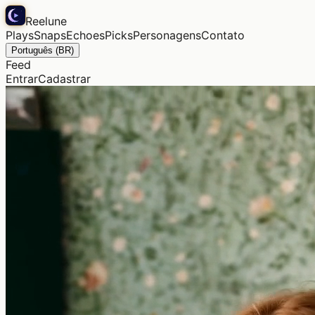
Reelune
Plays
Snaps
Echoes
Picks
Personagens
Contato
Português (BR)
Feed
Entrar
Cadastrar