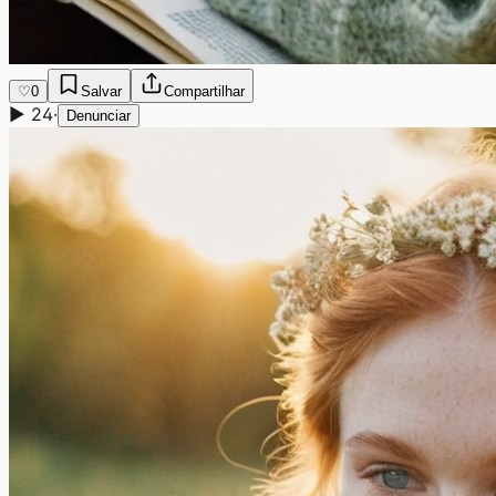
♡
0
Salvar
Compartilhar
▶
24
·
Denunciar