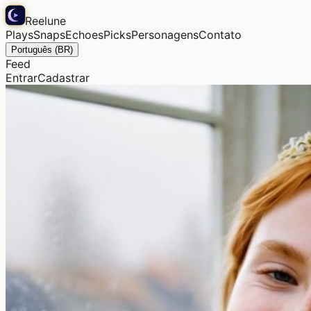
Reelune
Plays
Snaps
Echoes
Picks
Personagens
Contato
Português (BR)
Feed
Entrar
Cadastrar