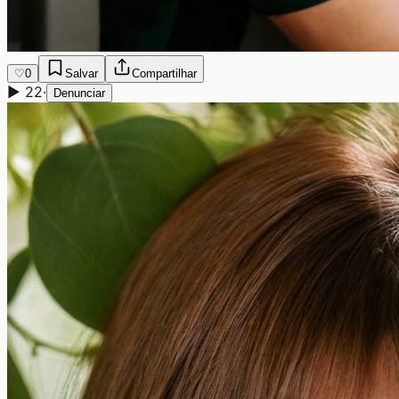
♡
0
Salvar
Compartilhar
▶
22
·
Denunciar