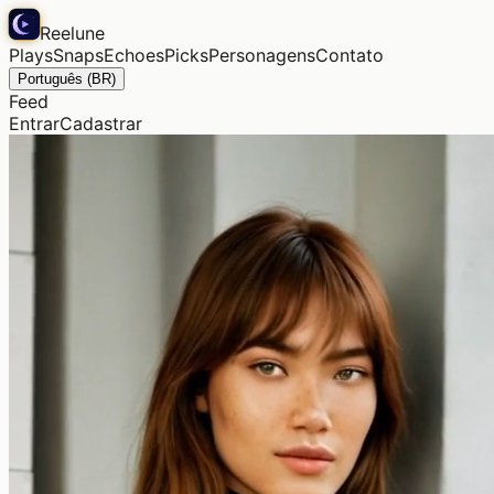
Reelune
Plays
Snaps
Echoes
Picks
Personagens
Contato
Português (BR)
Feed
Entrar
Cadastrar